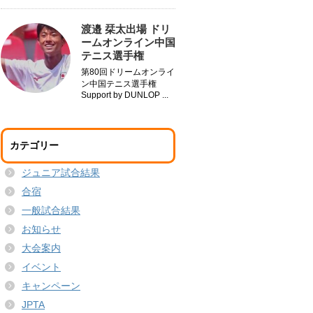
渡邉 栞太出場 ドリ
ームオンライン中国
テニス選手権
第80回ドリームオンライ
ン中国テニス選手権
Support by DUNLOP ...
カテゴリー
ジュニア試合結果
合宿
一般試合結果
お知らせ
大会案内
イベント
キャンペーン
JPTA