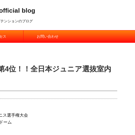
ial blog
ブテンションのブログ
セス
お問い合わせ
 第4位！！全日本ジュニア選抜室内
テニス選手権大会
ズドーム