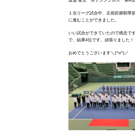
渡邉 栞太 男子シングルス 第4
１次リーグ試合中、左前距腓靭帯損
に進むことができました。
いい試合ができていたので残念で
で、結果4位です。頑張りました！
おめでとうございます＼(^o^)／