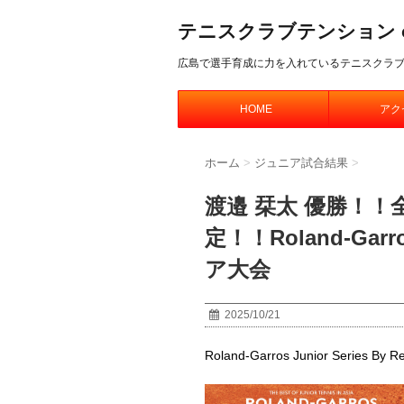
テニスクラブテンション offic
広島で選手育成に力を入れているテニスクラ
HOME
アク
ホーム
>
ジュニア試合結果
>
渡邉 栞太 優勝！
定！！Roland-Garros
ア大会
2025/10/21
Roland-Garros Junior Series B