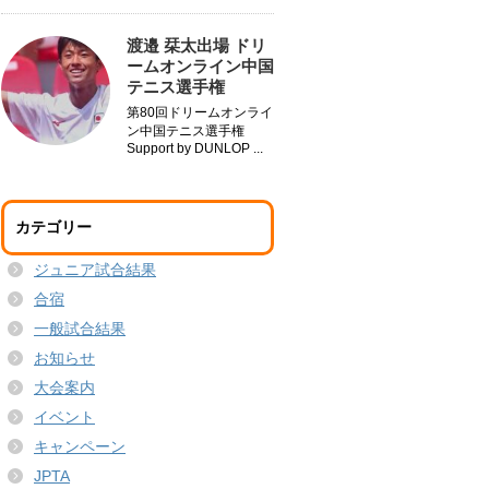
渡邉 栞太出場 ドリ
ームオンライン中国
テニス選手権
第80回ドリームオンライ
ン中国テニス選手権
Support by DUNLOP ...
カテゴリー
ジュニア試合結果
合宿
一般試合結果
お知らせ
大会案内
イベント
キャンペーン
JPTA