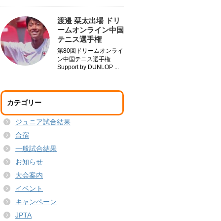
渡邉 栞太出場 ドリ
ームオンライン中国
テニス選手権
第80回ドリームオンライ
ン中国テニス選手権
Support by DUNLOP ...
カテゴリー
ジュニア試合結果
合宿
一般試合結果
お知らせ
大会案内
イベント
キャンペーン
JPTA