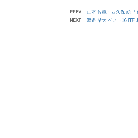
PREV
山本 佐織・西久保 絵
NEXT
渡邉 栞太 ベスト16 ITF J5