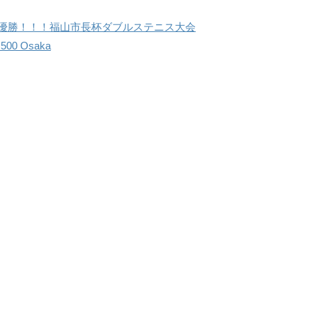
里 優勝！！！福山市長杯ダブルステニス大会
00 Osaka