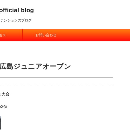
ial blog
ブテンションのブログ
セス
お問い合わせ
！！広島ジュニアオープン
ス大会
第3位