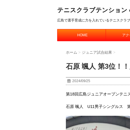
テニスクラブテンション offic
広島で選手育成に力を入れているテニスクラ
HOME
アク
ホーム
>
ジュニア試合結果
>
石原 颯人 第3位
2024/09/25
第18回広島ジュニアオープンテニ
石原 颯人 U11男子シングルス 