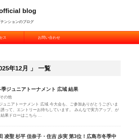
ial blog
ブテンションのブログ
セス
お問い合わせ
25年12月 」 一覧
1回冬季ジュニアトーナメント 広域 結果
その他
回冬季ジュニアトーナメント 広域 今大会も、ご参加ありがとうございま
を誘って、エントリーお待ちしています。 みんなで実力アップ、が
結果ドローはこちら ...
田 凌聖 杉平 佳奈子・住吉 歩実 第3位！広島市冬季中