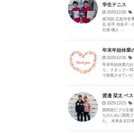
学生テニス
2025/12/29
第76回 広島市冬
位 杉平 佳奈子・
石原 颯人 ...
年末年始休業
2025/12/26
年末年始休業のお
り、スタッフ一同
で休業させていただ
渡邉 栞太 ベスト4
2025/12/23
西岡良仁プロ主催 Yo
ちのために西岡プ
た。 未来ある日本の