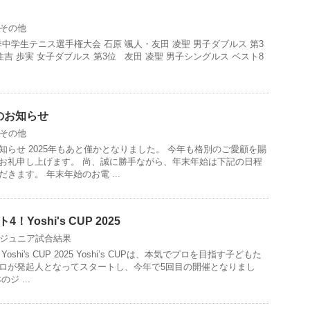
その他
季中学生テニス選手権大会 石原 颯人・友田 凌聖 男子ダブルス 第3
住吉 歩実 女子ダブルス 第3位 友田 凌聖 男子シングルス ベスト8
のお知らせ
その他
知らせ 2025年もあと僅かとなりました。 今年も格別のご愛顧を賜
お礼申し上げます。 尚、誠に勝手ながら、年末年始は下記の日程
きます。 年末年始のお電 ...
！Yoshi's CUP 2025
ジュニア試合結果
shi's CUP 2025 Yoshi’s CUPは、本気でプロを目指す子どもた
ロが発起人となってスタートし、今年で5回目の開催となりまし
ジ ...