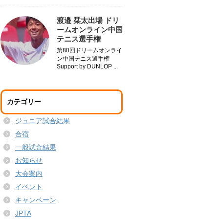
渡邉 栞太出場 ドリ
ームオンライン中国
テニス選手権
第80回ドリームオンライ
ン中国テニス選手権
Support by DUNLOP ...
カテゴリー
ジュニア試合結果
合宿
一般試合結果
お知らせ
大会案内
イベント
キャンペーン
JPTA