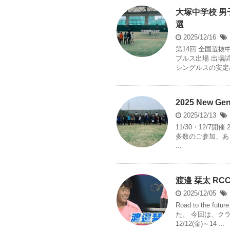
大塚中学校 男
選
2025/12/16
第14回 全国選抜
ブルス出場 出場
シングルスの安定感
2025 New G
2025/12/13
11/30・12/7開催 
多数のご参加、あ
...
渡邉 栞太 R
2025/12/05
Road to the
た。 今回は、ク
12/12(金)～14 ...