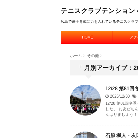
テニスクラブテンション offic
広島で選手育成に力を入れているテニスクラ
HOME
アク
ホーム
>
その他
>
「 月別アーカイブ：20
12/28 第8
2025/12/30
12/28 第81
した。 お友だち
んばりましょう！ 
石原 颯人・友