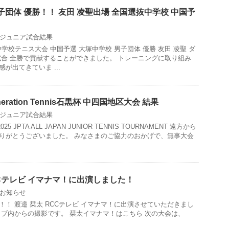
子団体 優勝！！ 友田 凌聖出場 全国選抜中学校 中国予
ジュニア試合結果
中学校テニス大会 中国予選 大塚中学校 男子団体 優勝 友田 凌聖 ダ
試合 全勝で貢献することができました。 トレーニングに取り組み
が出てきていま ...
eneration Tennis石黒杯 中四国地区大会 結果
ジュニア試合結果
2025 JPTA ALL JAPAN JUNIOR TENNIS TOURNAMENT 遠方から
りがとうございました。 みなさまのご協力のおかげで、無事大会
CCテレビ イマナマ！に出演しました！
お知らせ
 future！！ 渡邉 栞太 RCCテレビ イマナマ！に出演させていただきまし
ラブ内からの撮影です。 栞太イマナマ！はこちら 次の大会は、