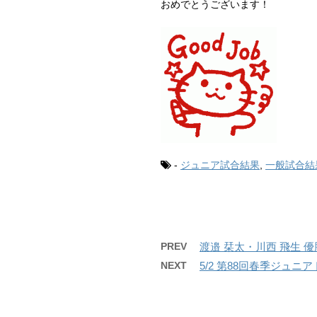
おめでとうございます！
-
ジュニア試合結果
,
一般試合結
PREV
渡邉 栞太・川西 飛生 優勝！
NEXT
5/2 第88回春季ジュニ