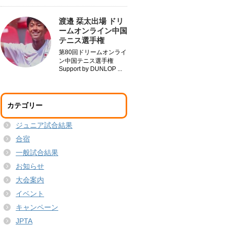
渡邉 栞太出場 ドリ
ームオンライン中国
テニス選手権
第80回ドリームオンライ
ン中国テニス選手権
Support by DUNLOP ...
カテゴリー
ジュニア試合結果
合宿
一般試合結果
お知らせ
大会案内
イベント
キャンペーン
JPTA