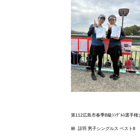
第112広島市春季B級ｼﾝｸﾞﾙｽ選手権
林 諒羽 男子シングルス ベスト8