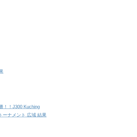
果
！J300 Kuching
アトーナメント 広域 結果