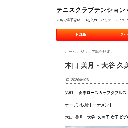
テニスクラブテンション offic
広島で選手育成に力を入れているテニスクラ
HOME
アク
ホーム
>
ジュニア試合結果
>
木口 美月・大谷 
2026/04/23
第81回 春季ローズカップダブルス
オープン決勝トーナメント
木口 美月・大谷 久美子 女子ダブ