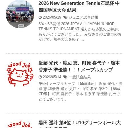
2026 New Generation Tennis石黒杯 中
四国地区大会 結果
2026/05/19
ジュニア試合結果
5/4・5/6開催 2026 JPTA ALL JAPAN JUNIOR
TENNIS TOURNAMENT 遠方から多数のご参加、
ありがとうございました。 みなさまのご協力のお
かげで、無事大会を終了 ...
近藤 光代・渡辺 恵、町原 喜代子・濵本
香奈子 準優勝！！！メープルカップ
2026/05/14
一般試合結果
第6回 メープルカップ 【55歳B級】 近藤 光代・渡
辺 恵 準優勝 緒方 史江・ 山道 孝子 第3位 【55歳
CD級】 町原 喜代子・濵本 香奈子 準優勝 おめで
とうございます。
黒田 遥斗 第4位！U10グリーンボール大