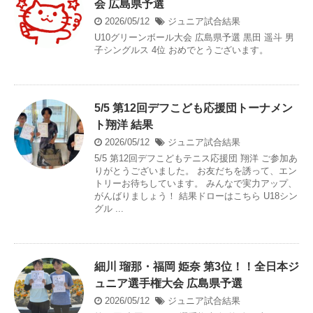
会 広島県予選
2026/05/12
ジュニア試合結果
U10グリーンボール大会 広島県予選 黒田 遥斗 男
子シングルス 4位 おめでとうございます。
5/5 第12回デフこども応援団トーナメン
ト翔洋 結果
2026/05/12
ジュニア試合結果
5/5 第12回デフこどもテニス応援団 翔洋 ご参加あ
りがとうございました。 お友だちを誘って、エン
トリーお待ちしています。 みんなで実力アップ、
がんばりましょう！ 結果ドローはこちら U18シン
グル ...
細川 瑠那・福岡 姫奈 第3位！！全日本ジ
ュニア選手権大会 広島県予選
2026/05/12
ジュニア試合結果