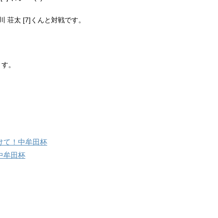
川 荘太 [7]くんと対戦です。
ます。
向けて！中牟田杯
中牟田杯