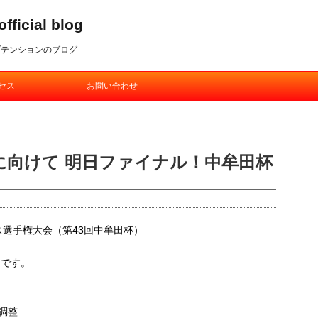
ial blog
ブテンションのブログ
セス
お問い合わせ
勝に向けて 明日ファイナル！中牟田杯
テニス選手権大会（第43回中牟田杯）
目です。
で調整