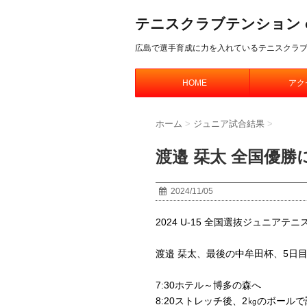
テニスクラブテンション offic
広島で選手育成に力を入れているテニスクラ
HOME
アク
ホーム
>
ジュニア試合結果
>
渡邉 栞太 全国優
2024/11/05
2024 U-15 全国選抜ジュニア
渡邉 栞太、最後の中牟田杯、5日
7:30ホテル～博多の森へ
8:20ストレッチ後、2㎏のボール