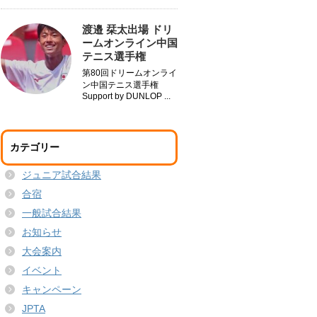
渡邉 栞太出場 ドリ
ームオンライン中国
テニス選手権
第80回ドリームオンライ
ン中国テニス選手権
Support by DUNLOP ...
カテゴリー
ジュニア試合結果
合宿
一般試合結果
お知らせ
大会案内
イベント
キャンペーン
JPTA