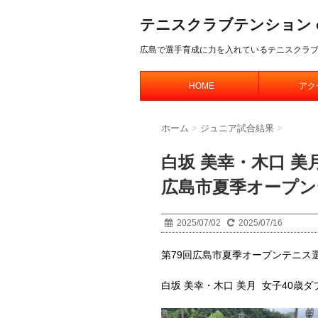
テニスクラブテンション offic
広島で選手育成に力を入れているテニスクラ
HOME
アク
ホーム
>
ジュニア試合結果
>
白坂 美幸・木口 美
広島市夏季オープン
2025/07/02
2025/07/16
第79回広島市夏季オープンテニス
白坂 美幸・木口 美月 女子40歳ダ