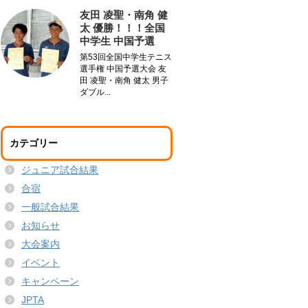
友田 凌聖・南角 健
太 優勝！！！全国
中学生 中国予選
第53回全国中学生テニス
選手権 中国予選大会 友
田 凌聖・南角 健太 男子
ダブル...
カテゴリー
ジュニア試合結果
合宿
一般試合結果
お知らせ
大会案内
イベント
キャンペーン
JPTA