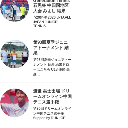
Generation Tennis
石黒杯 中四国地区
大会 みよし 結果
7/20開催 2026 JPTA ALL
JAPAN JUNIOR
TENNIS...
第93回夏季ジュニ
アトーナメント 結
果
第93回夏季ジュニアトー
ナメント 結果 結果ドロ
ーはこちら U18 優勝 高
森 ...
渡邉 栞太出場 ドリ
ームオンライン中国
テニス選手権
第80回ドリームオンライ
ン中国テニス選手権
Support by DUNLOP ...