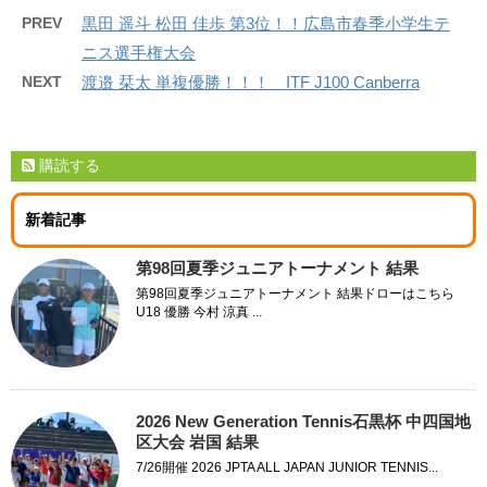
PREV
黒田 遥斗 松田 佳歩 第3位！！広島市春季小学生テ
ニス選手権大会
NEXT
渡邉 栞太 単複優勝！！！ ITF J100 Canberra
購読する
新着記事
第98回夏季ジュニアトーナメント 結果
第98回夏季ジュニアトーナメント 結果ドローはこちら
U18 優勝 今村 涼真 ...
2026 New Generation Tennis石黒杯 中四国地
区大会 岩国 結果
7/26開催 2026 JPTA ALL JAPAN JUNIOR TENNIS...