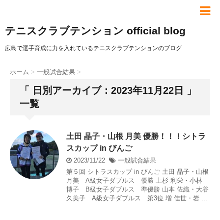
テニスクラブテンション official blog
広島で選手育成に力を入れているテニスクラブテンションのブログ
ホーム
>
一般試合結果
>
「 日別アーカイブ：2023年11月22日 」
一覧
土田 晶子・山根 月美 優勝！！！シトラ
スカップ in びんご
2023/11/22
一般試合結果
第５回 シトラスカップ in びんご 土田 晶子・山根
月美 A級女子ダブルス 優勝 上杉 利栄・小林
博子 B級女子ダブルス 準優勝 山本 佐織・大谷
久美子 A級女子ダブルス 第3位 増 佳世・岩 ...