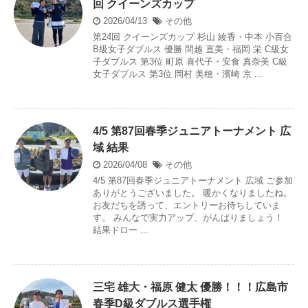
回 クイーンズカップ
2026/04/13
その他
第24回 クイーンズカップ 杉山 綾香・中本 小百合
B級女子ダブルス 優勝 間越 直美・福岡 栄 C級女
子ダブルス 第3位 町原 喜代子・安食 真奈美 C級
女子ダブルス 第3位 岡村 美穂・濱崎 京 ...
4/5 第87回春季ジュニアトーナメント 広
域 結果
2026/04/08
その他
4/5 第87回春季ジュニアトーナメント 広域 ご参加
ありがとうございました。 暖かくなりましたね。
お友だちを誘って、エントリーお待ちしていま
す。 みんなで実力アップ、がんばりましょう！
結果ドロー ...
三宅 雄大・福原 健太 優勝！！！広島市
春季D級ダブルス選手権