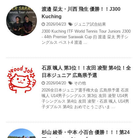
渡邉 栞太・川西 飛生 優勝！！J300
Kuching
2026/04/23
ジュニア試合結果
J300 Kuching ITF World Tennis Tour Juniors J300
- 44th Premier Sarawak Cup (I) 渡邉 栞太 男子シ
ングルス ベスト4 渡邉 ...
石原 颯人 第3位！！友田 凌聖 第4位！全
日本ジュニア 広島県予選
2026/04/20
その他
2026全日本ジュニア選手権大会 広島県予選 石原
颯人 U14男子シングルス 第3位 友田 凌聖 U14男
子シングルス 第4位 友田 凌聖・石原 颯人 U14男
子ダブルス 第4位 おめでとうございま ...
杉山 綾香・中本 小百合 優勝！！！第24