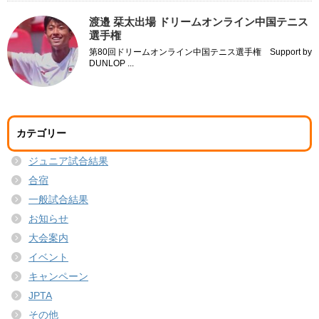
渡邉 栞太出場 ドリームオンライン中国テニス
選手権
第80回ドリームオンライン中国テニス選手権 Support by
DUNLOP ...
カテゴリー
ジュニア試合結果
合宿
一般試合結果
お知らせ
大会案内
イベント
キャンペーン
JPTA
その他