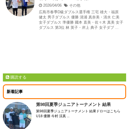
2026/04/06
その他
広島市春季D級ダブルス選手権 三宅 雄大・福原
健太 男子ダブルス 優勝 清浦 真奈美・清水 仁美
女子ダブルス 準優勝 國本 直美・佐々木 真美 女子
ダブルス 第3位 林 英子・岸上 典子 女子ダブ ...
購読する
新着記事
第98回夏季ジュニアトーナメント 結果
第98回夏季ジュニアトーナメント 結果ドローはこちら
U18 優勝 今村 涼真 ...