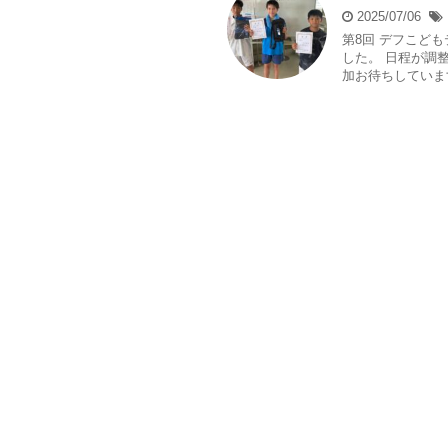
2025/07/06
第8回 デフこど
した。 日程が調
加お待ちしています