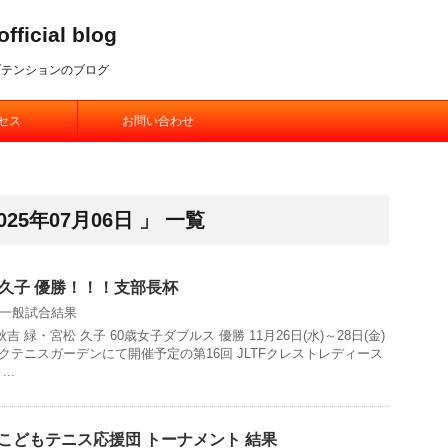
ial blog
ブテンションのブログ
セス
お問い合わせ
25年07月06日 」 一覧
 久子 優勝！！！支部長杯
一般試合結果
秋吉 緑・宮松 久子 60歳女子ダブルス 優勝 11月26日(水)～28日(金)
クテニスガーデンにて開催予定の第16回 JLTFクレストレディース
..
デフこどもテニス応援団 トーナメント 結果