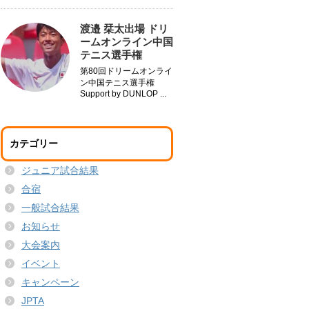
渡邉 栞太出場 ドリ
ームオンライン中国
テニス選手権
第80回ドリームオンライ
ン中国テニス選手権
Support by DUNLOP ...
カテゴリー
ジュニア試合結果
合宿
一般試合結果
お知らせ
大会案内
イベント
キャンペーン
JPTA