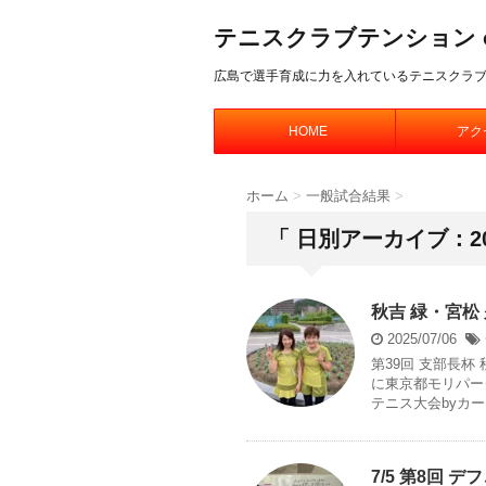
テニスクラブテンション offic
広島で選手育成に力を入れているテニスクラ
HOME
アク
ホーム
>
一般試合結果
>
「 日別アーカイブ：20
秋吉 緑・宮松
2025/07/06
第39回 支部長杯 
に東京都モリパー
テニス大会byカー .
7/5 第8回 