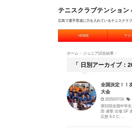
テニスクラブテンション offic
広島で選手育成に力を入れているテニスクラ
HOME
アク
ホーム
>
ジュニア試合結果
>
「 日別アーカイブ：20
全国決定！！友
大会
2025/07/16
第52回全国中学生
田 凌聖 出場 SF
広悠 6-2 仁 ...