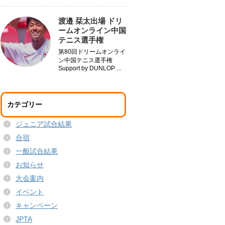
渡邉 栞太出場 ドリ
ームオンライン中国
テニス選手権
第80回ドリームオンライ
ン中国テニス選手権
Support by DUNLOP ...
カテゴリー
ジュニア試合結果
合宿
一般試合結果
お知らせ
大会案内
イベント
キャンペーン
JPTA