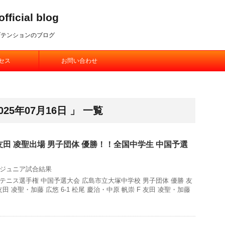
ial blog
ブテンションのブログ
セス
お問い合わせ
25年07月16日 」 一覧
田 凌聖出場 男子団体 優勝！！全国中学生 中国予選
ジュニア試合結果
テニス選手権 中国予選大会 広島市立大塚中学校 男子団体 優勝 友
 友田 凌聖・加藤 広悠 6-1 松尾 慶治・中原 帆崇 F 友田 凌聖・加藤