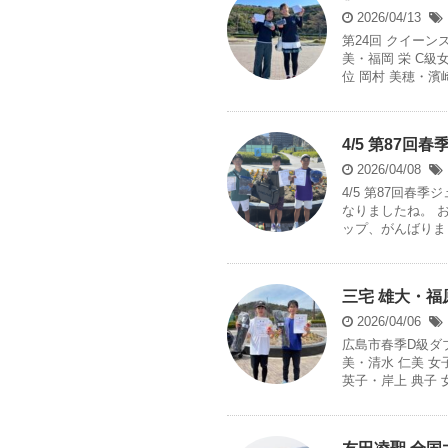
2026/04/13
第24回 クイーン
美・福岡 栄 C級
位 岡村 美穂・濱崎 
4/5 第87回
2026/04/08
4/5 第87回春
なりましたね。 
ップ、がんばりまし
三宅 雄大・福
2026/04/06
広島市春季D級ダブ
美・清水 仁美 女
英子・岸上 典子 女