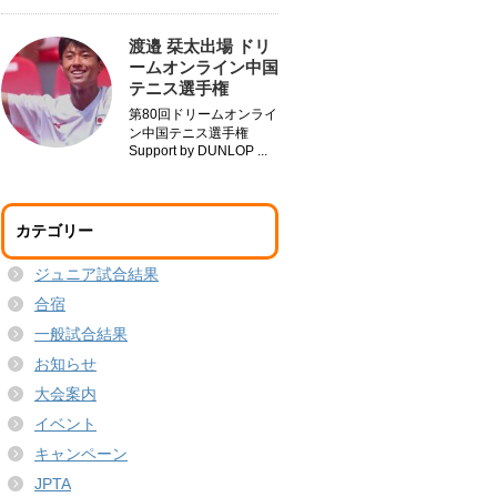
渡邉 栞太出場 ドリ
ームオンライン中国
テニス選手権
第80回ドリームオンライ
ン中国テニス選手権
Support by DUNLOP ...
カテゴリー
ジュニア試合結果
合宿
一般試合結果
お知らせ
大会案内
イベント
キャンペーン
JPTA