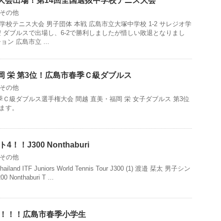
大会出場！第14回全国選抜中学校テニス大会
その他
学校テニス大会 男子団体 本戦 広島市立大塚中学校 1-2 サレジオ学
聖 ダブルスで出場し、6-2で勝利しましたが惜しい敗退となりまし
ン 広島市立 ...
岡 栄 第3位！広島市春季Ｃ級ダブルス
その他
季Ｃ級ダブルス選手権大会 間越 直美・福岡 栄 女子ダブルス 第3位
います。
4！！J300 Nonthaburi
その他
 Thailand ITF Juniors World Tennis Tour J300 (1) 渡邉 栞太 男子シン
Nonthaburi T ...
勝！！！広島市春季小学生