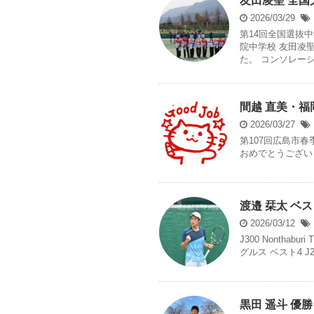
友田凌聖 全国
2026/03/29
第14回全国選抜中
院中学校 友田凌
た。 コンソレーショ
間越 直美・福
2026/03/27
第107回広島市春
おめでとうござ
渡邉 栞太 ベスト
2026/03/12
J300 Nonthaburi
グルス ベスト4 J200 
黒田 遥斗 優