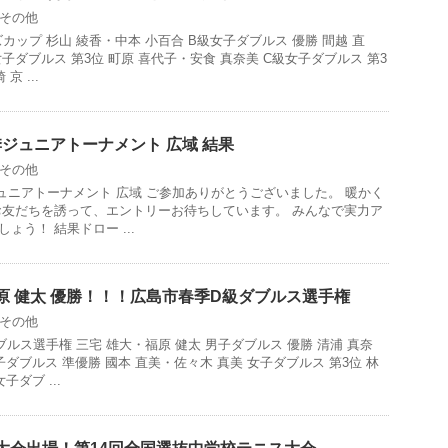
その他
ズカップ 杉山 綾香・中本 小百合 B級女子ダブルス 優勝 間越 直
女子ダブルス 第3位 町原 喜代子・安食 真奈美 C級女子ダブルス 第3
京 ...
春季ジュニアトーナメント 広域 結果
その他
季ジュニアトーナメント 広域 ご参加ありがとうございました。 暖かく
お友だちを誘って、エントリーお待ちしています。 みんなで実力ア
ょう！ 結果ドロー ...
原 健太 優勝！！！広島市春季D級ダブルス選手権
その他
ルス選手権 三宅 雄大・福原 健太 男子ダブルス 優勝 清浦 真奈
子ダブルス 準優勝 國本 直美・佐々木 真美 女子ダブルス 第3位 林
子ダブ ...