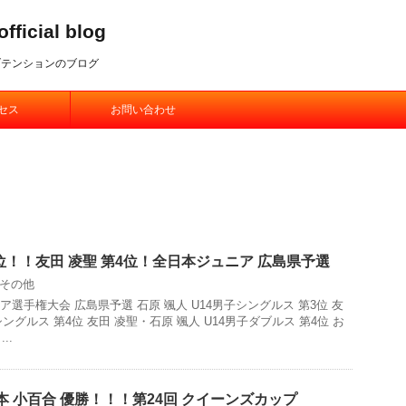
ial blog
ブテンションのブログ
セス
お問い合わせ
3位！！友田 凌聖 第4位！全日本ジュニア 広島県予選
その他
ニア選手権大会 広島県予選 石原 颯人 U14男子シングルス 第3位 友
シングルス 第4位 友田 凌聖・石原 颯人 U14男子ダブルス 第4位 お
..
本 小百合 優勝！！！第24回 クイーンズカップ