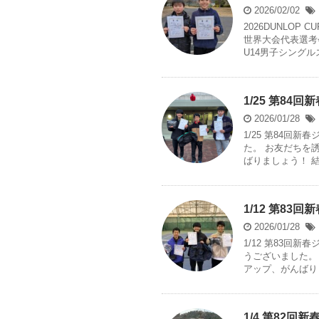
2026/02/02
2026DUNLO
世界大会代表選考会
U14男子シングルス 
1/25 第84
2026/01/28
1/25 第84回
た。 お友だちを
ばりましょう！ 結果
1/12 第83
2026/01/28
1/12 第83回
うございました。
アップ、がんばりま
1/4 第82回