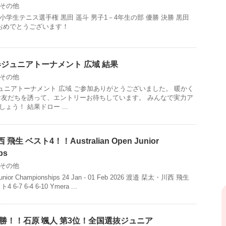
その他
小学生テニス選手権 黒田 遥斗 男子1－4年生の部 優勝 決勝 黒田
 凛 おめでとうございます！
新春ジュニアトーナメント 広域 結果
その他
春ジュニアトーナメント 広域 ご参加ありがとうございました。 暖かく
お友だちを誘って、エントリーお待ちしています。 みんなで実力ア
ょう！ 結果ドロー ...
生 ベスト4！！Australian Open Junior
ps
その他
 Junior Championships 24 Jan - 01 Feb 2026 渡邉 栞太・川西 飛生
-7 6-4 6-10 Ymera ...
優勝！！石原 颯人 第3位！全国選抜ジュニア