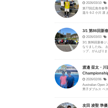
2026/03/10
第77回広島市春季
遥斗 6-2 小川
3/1 第86回
2026/03/03
3/1 第86回新
なりましたね。 
ップ、がんばりまし
渡邉 栞太・川西 飛
Championshi
2026/02/06
Australian Open
男子ダブルス ベスト4 6
友田 凌聖 準