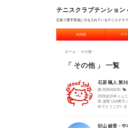
テニスクラブテンション offic
広島で選手育成に力を入れているテニスクラ
HOME
アク
ホーム
>
その他
>
「 その他 」 一覧
石原 颯人 第
2026/04/20
2026全日本ジュ
田 凌聖 U14男子
めでとうございま .
杉山 綾香・中